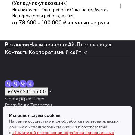
(Укладчик-упаковщик)
Нижнекамск
Опыт работы: Опыт не требуется
На территории работодателя
от 78 600 – 100 000 ₽ за месяц на руки
Вакансии
Наши ценности
Ай-Пласт в лицах
Контакты
Корпоративный сайт
⇗
+7 987 231-55-00
rabota@iplast.com
Республика Татарстан,
г. Нижнекамск, пр. Химиков д. 38
Мы используем cookies
Темная тема
На сайте осуществляется обработка пользовательских
Правовая информация
|
Политика в отношении обработки
данных с использованием cookies в соответствии
персональных данных
с
«Политикой в отношении обработки персональных